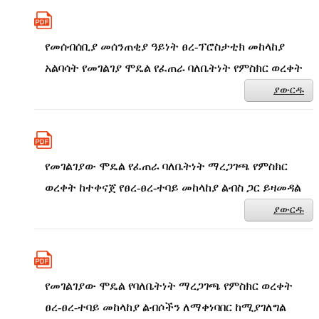
የመሰብሰቢያ መሰንጠቂያ ዓይነት ፀረ-ፕሮስታቲክ መከላከያ
አልባሳት የመገልገያ ሞዴል የፈጠራ ባለቤትነት የምስክር ወረቀት
ያውርዱ
የመገልገያው ሞዴል የፈጠራ ባለቤትነት ማረጋገጫ የምስክር
ወረቀት ከተቀናጀ የፀረ-ፀረ-ተባይ መከላከያ ልብስ ጋር ይዛመዳል
ያውርዱ
የመገልገያው ሞዴል የባለቤትነት ማረጋገጫ የምስክር ወረቀት
ፀረ-ፀረ-ተባይ መከላከያ ልብሶችን ለማቀነባበር ከሚያገለግል