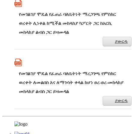
የመገልገያ ሞዴል የፈጠራ ባለቤትነት ማረጋገጫ የምስክር
ወረቀት ሊነቀል ከሚችል መከላከያ ካፖርት ጋር ከአርኪ
መከላከያ ልብስ ጋር ይዛመዳል
ያውርዱ
የመገልገያ ሞዴል የፈጠራ ባለቤትነት ማረጋገጫ የምስክር
ወረቀት ለመልበስ እና ለማንሳት ቀላል ከሆነ ፀረ-ፀረ-መከላከያ
መከላከያ ልብስ ጋር ይዛመዳል
ያውርዱ