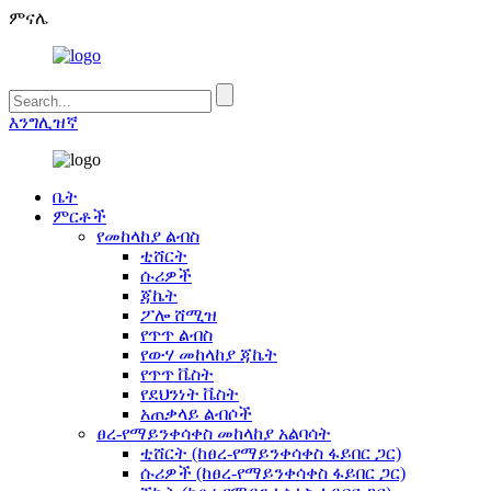
ምናሌ
እንግሊዝኛ
ቤት
ምርቶች
የመከላከያ ልብስ
ቲሸርት
ሱሪዎች
ጃኬት
ፖሎ ሸሚዝ
የጥጥ ልብስ
የውሃ መከላከያ ጃኬት
የጥጥ ቬስት
የደህንነት ቬስት
አጠቃላይ ልብሶች
ፀረ-የማይንቀሳቀስ መከላከያ አልባሳት
ቲሸርት (ከፀረ-የማይንቀሳቀስ ፋይበር ጋር)
ሱሪዎች (ከፀረ-የማይንቀሳቀስ ፋይበር ጋር)