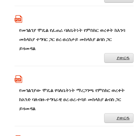
የመገልገያ ሞዴል የፈጠራ ባለቤትነት የምስክር ወረቀት ከእንባ
መከላከያ ተግባር ጋር ፀረ-ፀረስታይ መከላከያ ልባስ ጋር
ይዛመዳል
ያውርዱ
የመገልገያው ሞዴል የባለቤትነት ማረጋገጫ የምስክር ወረቀት
ከአንድ ባለብዙ-ተግባራዊ ፀረ-ፀረ-ተባይ መከላከያ ልብስ ጋር
ይዛመዳል
ያውርዱ