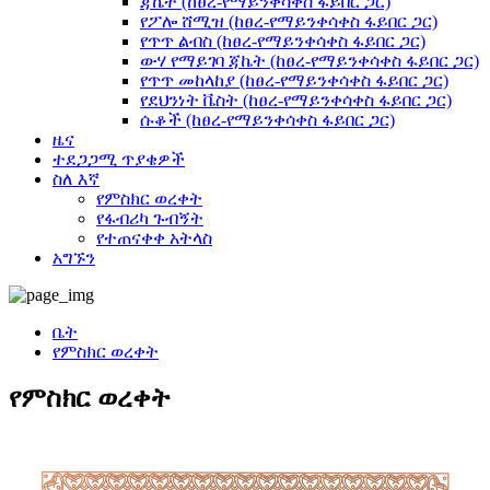
ጃኬት (ከፀረ-የማይንቀሳቀስ ፋይበር ጋር)
የፖሎ ሸሚዝ (ከፀረ-የማይንቀሳቀስ ፋይበር ጋር)
የጥጥ ልብስ (ከፀረ-የማይንቀሳቀስ ፋይበር ጋር)
ውሃ የማይገባ ጃኬት (ከፀረ-የማይንቀሳቀስ ፋይበር ጋር)
የጥጥ መከላከያ (ከፀረ-የማይንቀሳቀስ ፋይበር ጋር)
የደህንነት ቬስት (ከፀረ-የማይንቀሳቀስ ፋይበር ጋር)
ሱቆች (ከፀረ-የማይንቀሳቀስ ፋይበር ጋር)
ዜና
ተደጋጋሚ ጥያቄዎች
ስለ እኛ
የምስክር ወረቀት
የፋብሪካ ጉብኝት
የተጠናቀቀ አትላስ
አግኙን
ቤት
የምስክር ወረቀት
የምስክር ወረቀት