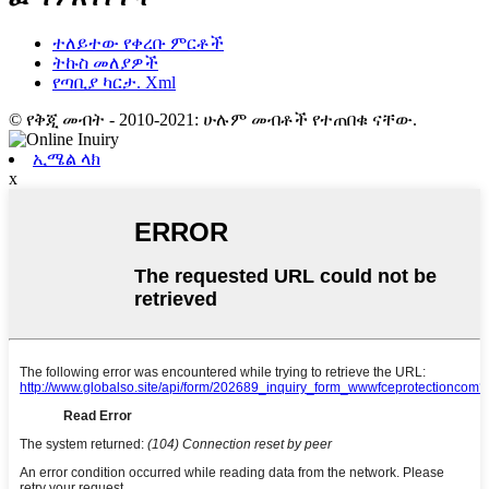
ተለይተው የቀረቡ ምርቶች
ትኩስ መለያዎች
የጣቢያ ካርታ. Xml
© የቅጂ መብት - 2010-2021: ሁሉም መብቶች የተጠበቁ ናቸው.
ኢሜል ላክ
x