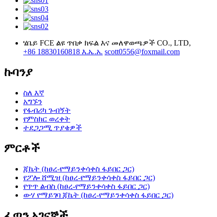
ሄቤይ FCE ልዩ ጥበቃ ክፍል እና መለዋወጫዎች CO., LTD,
+86 18830160818 እ.ኤ.አ.
scott0556@foxmail.com
ኩባንያ
ስለ እኛ
አግኙን
የፋብሪካ ጉብኝት
የምስክር ወረቀት
ተደጋጋሚ ጥያቄዎች
ምርቶች
ጃኬት (ከፀረ-የማይንቀሳቀስ ፋይበር ጋር)
የፖሎ ሸሚዝ (ከፀረ-የማይንቀሳቀስ ፋይበር ጋር)
የጥጥ ልብስ (ከፀረ-የማይንቀሳቀስ ፋይበር ጋር)
ውሃ የማይገባ ጃኬት (ከፀረ-የማይንቀሳቀስ ፋይበር ጋር)
ፈጣን አገናኞች