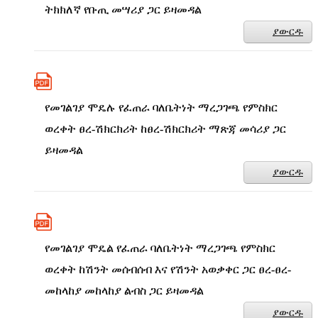
ትክክለኛ የቡጢ መሣሪያ ጋር ይዛመዳል
ያውርዱ
የመገልገያ ሞዴሉ የፈጠራ ባለቤትነት ማረጋገጫ የምስክር
ወረቀት ፀረ-ሽክርክሪት ከፀረ-ሽክርክሪት ማጽጃ መሳሪያ ጋር
ይዛመዳል
ያውርዱ
የመገልገያ ሞዴል የፈጠራ ባለቤትነት ማረጋገጫ የምስክር
ወረቀት ከሽንት መሰብሰብ እና የሽንት አወቃቀር ጋር ፀረ-ፀረ-
መከላከያ መከላከያ ልብስ ጋር ይዛመዳል
ያውርዱ