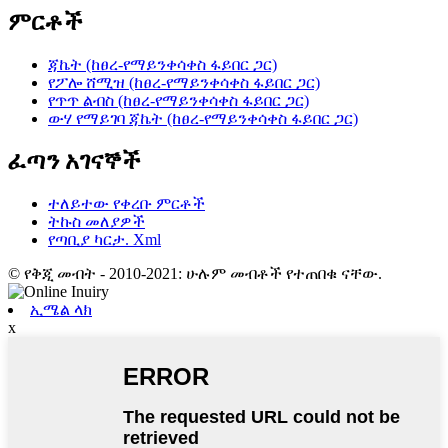
ምርቶች
ጃኬት (ከፀረ-የማይንቀሳቀስ ፋይበር ጋር)
የፖሎ ሸሚዝ (ከፀረ-የማይንቀሳቀስ ፋይበር ጋር)
የጥጥ ልብስ (ከፀረ-የማይንቀሳቀስ ፋይበር ጋር)
ውሃ የማይገባ ጃኬት (ከፀረ-የማይንቀሳቀስ ፋይበር ጋር)
ፈጣን አገናኞች
ተለይተው የቀረቡ ምርቶች
ትኩስ መለያዎች
የጣቢያ ካርታ. Xml
© የቅጂ መብት - 2010-2021: ሁሉም መብቶች የተጠበቁ ናቸው.
ኢሜል ላክ
x