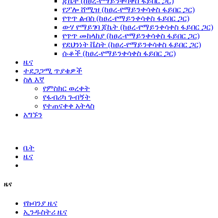
ጃኬት (ከፀረ-የማይንቀሳቀስ ፋይበር ጋር)
የፖሎ ሸሚዝ (ከፀረ-የማይንቀሳቀስ ፋይበር ጋር)
የጥጥ ልብስ (ከፀረ-የማይንቀሳቀስ ፋይበር ጋር)
ውሃ የማይገባ ጃኬት (ከፀረ-የማይንቀሳቀስ ፋይበር ጋር)
የጥጥ መከላከያ (ከፀረ-የማይንቀሳቀስ ፋይበር ጋር)
የደህንነት ቬስት (ከፀረ-የማይንቀሳቀስ ፋይበር ጋር)
ሱቆች (ከፀረ-የማይንቀሳቀስ ፋይበር ጋር)
ዜና
ተደጋጋሚ ጥያቄዎች
ስለ እኛ
የምስክር ወረቀት
የፋብሪካ ጉብኝት
የተጠናቀቀ አትላስ
አግኙን
ቤት
ዜና
ዜና
የኩባንያ ዜና
ኢንዱስትሪ ዜና