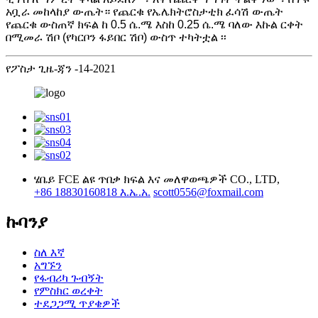
አቧራ መከላከያ ውጤት። የጨርቁ የኤሌክትሮስታቲክ ፈሳሽ ውጤት
የጨርቁ ውስጠኛ ክፍል ከ 0.5 ሴ.ሜ እስከ 0.25 ሴ.ሜ ባለው እኩል ርቀት
በሚመራ ሽቦ (የካርቦን ፋይበር ሽቦ) ውስጥ ተካትቷል ፡፡
የፖስታ ጊዜ-ጃን -14-2021
ሄቤይ FCE ልዩ ጥበቃ ክፍል እና መለዋወጫዎች CO., LTD,
+86 18830160818 እ.ኤ.አ.
scott0556@foxmail.com
ኩባንያ
ስለ እኛ
አግኙን
የፋብሪካ ጉብኝት
የምስክር ወረቀት
ተደጋጋሚ ጥያቄዎች