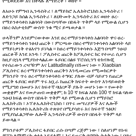
የሚወደደው እና በቀላሉ ለማድረቅ ፣ ወዘተ ፡፡
ለአሁኑ የምግብ ኢንዱስትሪ ፣ ለማይክሮ ኤሌክትሮኒክስ ኢንዱስትሪ ፣
ለድንጋይ ከሰል ኢንዱስትሪ ፣ ለህትመት ኢንዱስትሪ እና ወዘተ ፀረ-
የማይንቀሳቀስ አልባሳት በውስጣቸው በስፋት ጥቅም ላይ የሚውል ሲሆን
በፀረ-እስታቲክም ውስጥ ንቁ ሚና ይጫወታል ፡፡
ሁላችንም እንደምናውቀው እንደ ፀረ-የማይንቀሳቀስ አልባሳት ዋና-ፀረ-
የማይንቀሳቀስ ንፁህ ጨርቅ ፣ ምርጫው በፀረ-የማይንቀሳቀስ አልባሳት ላይ
የማይነቃነቅ ተፅእኖን ይነካል ፡፡ ከፀረ-የማይንቀሳቀሱ እጅግ በጣም ንፁህ
ጨርቆች እንደ አንዱ ፣ ፖሊስተር ጨርቅ ከፖሊስተር ክር የተሠራ ሲሆን
ከዚያ በኋላ የሚያስተላልፈው ፋይበር በልዩ ፕሮሰሲንግ ቴክኖሎጂ
የተሰራውን ረዣዥም እና Latitudinally በሽመና ነው ፡፡ Xiaobian
ፖሊስተር ፀረ-የማይንቀሳቀስ ጨርቅን እንዲመርጡ የሚመክርዎት
ምክንያት ጥሩ ፀረ-የማይንቀሳቀስ ተግባር ያለው ብቻ ሳይሆን የጨርቃ
ጨርቅ ፋይበር ወይም ጥሩ አቧራ ከጨርቅ ክፍተት ውስጥ እንዳይወድቅ
የሚያግድ በመሆኑ እና ከፍተኛ ባህሪዎች ያሉት መሆኑ ነው ፡፡ የሙቀት
መቋቋም እና የመታጠብ መቋቋም; ከ 10 ኛ ክፍል እስከ 100 ኛ ክፍል ባለው
ንፁህ ክፍል ውስጥ በስፋት ጥቅም ላይ የሚውል ሲሆን የማይክሮ
ኤሌክትሪክ ፣ ኦፕቶኤሌክትሮኒክስ ፣ በጥሩ መሣሪያዎች እና ሌሎች
የማይንቀሳቀስ ኤሌክትሪክ ተጽዕኖ በሚያሳድሩ እና ከፍተኛ ንፅህና
በሚያስፈልጋቸው ሌሎች ኢንዱስትሪዎች ውስጥ በስፋት ጥቅም ላይ
ይውላል ፡፡
ምክንያቱም ፖሊስተር ፋይበር ራሱ በጣም ረጅም ነው ፣ ስለሆነም የሱፍ
ቺፕስ ለማምረት ቀላል አይደለም ፣ እና የጨርቅ ጥግግት ትልቅ ነው ፣ በጥሩ