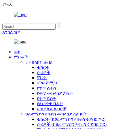
ምናሌ
እንግሊዝኛ
ቤት
ምርቶች
የመከላከያ ልብስ
ቲሸርት
ሱሪዎች
ጃኬት
ፖሎ ሸሚዝ
የጥጥ ልብስ
የውሃ መከላከያ ጃኬት
የጥጥ ቬስት
የደህንነት ቬስት
አጠቃላይ ልብሶች
ፀረ-የማይንቀሳቀስ መከላከያ አልባሳት
ቲሸርት (ከፀረ-የማይንቀሳቀስ ፋይበር ጋር)
ሱሪዎች (ከፀረ-የማይንቀሳቀስ ፋይበር ጋር)