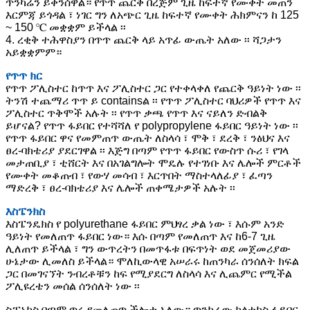
ጥንካሬን ይቀንሰዋል። የጥጥ ጨርቅ በረጅም ጊዜ ከፍተኛ የሙቀት መጠን
እርምጃ ይጎዳል ፣ ነገር ግን ለአጭር ጊዜ ከፍተኛ የሙቀት ሕክምናን ከ 125
~ 150 ℃ መቋቋም ይችላል ፡፡
4. ረቂቅ ተሕዋስያን በጥጥ ጨርቅ ላይ አጥፊ ውጤት አለው ፡፡ ሻጋታን
አይቋቋምም።
የጥጥ ክር
የጥጥ ፖሊስተር ከጥጥ እና ፖሊስተር ጋር የተቀላቀለ የጨርቅ ዓይነት ነው ፡፡
ትንሽ ተጨማሪ ጥጥ ይ containsል ፡፡ የጥጥ ፖሊስተር ባህሪዎች የጥጥ እና
ፖሊስተር ጥቅሞች አሉት ፡፡ የጥጥ ቃጫ የጥጥ እና ናይለን ድብልቅ
ይሆናል? የጥጥ ፋይበር የተሻሻለ የ polypropylene ፋይበር ዓይነት ነው ፡፡
የጥጥ ፋይበር ዋና የመምጠጥ ውጤት ለስላሳ ፣ ሞቅ ፣ ደረቅ ፣ ንፅህና እና
ፀረ-ባክቴሪያ ያደርገዋል ፡፡ እጅግ በጣም የጥጥ ፋይበር የውስጥ ሱሪ ፣ የገላ
መታጠቢያ ፣ ቲሸርት እና በአገልግሎት ሞዴሉ የተገነቡ እና ሌሎች ምርቶች
የሙቀት መቆጠብ ፣ የውሃ መሳብ ፣ እርጥበት ማስተላለፊያ ፣ ፈጣን
ማድረቅ ፣ ፀረ-ባክቴሪያ እና ሌሎች ጠቀሜታዎች አሉት ፡፡
እስፔንክስ
እስፔንዴክስ የ polyurethane ፋይበር ምህፃረ ቃል ነው ፣ እሱም አንድ
ዓይነት የመለጠጥ ፋይበር ነው። እሱ በጣም የመለጠጥ እና ከ6-7 ጊዜ
ሊለጠጥ ይችላል ፣ ግን ውጥረትን በመጥፋቱ በፍጥነት ወደ መጀመሪያው
ሁኔታው ​​ሊመለስ ይችላል። ሞለኪውላዊ አሠራሩ ከጠንካራ ሰንሰለት ክፍል
ጋር በመገናኘት ንብረቶቹን ከፍ የሚያደርግ ለስላሳ እና ሊጨምር የሚችል
ፖሊዩረቴን መሰል ሰንሰለት ነው ፡፡
ስፓኔክስ በጣም ጥሩ የመለጠጥ ችሎታ አለው። ጥንካሬው ከላቲክስ ፋይበር