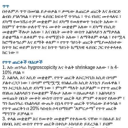
ጥጥ
በተለምዶ ጥጥ በመባል ይታወቃል ፡፡ ቃጫው ለጨርቃ ጨርቅ እና ለብርድ
ልብስ ያገለግላል ፡፡ የጥጥ ፋይበር ከፍተኛ ጥንካሬ ፣ ጥሩ የአየር መተላለፍ ፣
ደካማ የመንሸራተቻ መቋቋም እና ደካማ የመለዋወጥ ንብረት አለው ፡፡
ከሄምፕ ቀጥሎ ሁለተኛ ጥሩ ሙቀት መቋቋም አለው ፡፡ ደካማ የአሲድ
መቋቋም ችሎታ አለው ፣ እና በቤት ሙቀት ውስጥ አልካላይን ለማቃለል
ይቋቋማል ፡፡ ለቀለም ጥሩ ተዛማጅነት አለው ፣ ለማቅለም ቀላል ፣ የተሟላ
ክሮማቶግራም እና ደማቅ ቀለም ፡፡ የጥጥ ዓይነት ጨርቅ የሚያመለክተው
ከጥጥ ክር ወይም ከጥጥ እና ከጥጥ ዓይነት ኬሚካዊ ፋይበር ጋር የተቀላቀለ
ክር ነው ፡፡
የጥጥ ጨርቆች ባህሪዎች
1. እሱ ጠንካራ hygroscopicity እና ትልቅ shrinkage አለው ፣ ከ 4-
10% ያህል ፡፡
2. አልካሊ እና አሲድ መቋቋም. የጥጥ ጨርቅ ለኦርጋኖኒክ አሲድ በጣም
ያልተረጋጋ ነው ፣ በጣም የሚሟሟ የሰልፈሪክ አሲድ እንኳን ያጠፋዋል ፣
ግን ኦርጋኒክ አሲድ ደካማ ነው ፣ ምንም ማለት አይቻልም ፡፡ የጥጥ ጨርቅ
የበለጠ አልካላይን የመቋቋም ችሎታ አለው ፡፡ በአጠቃላይ ፣ አልካላይን
መፍጨት በቤት ሙቀት ውስጥ በጥጥ ጨርቅ ላይ ምንም ተጽዕኖ የለውም ፣
ግን ከጠንካራ የአልካላይ ውጤት በኋላ የጥጥ ጨርቅ ጥንካሬው ይቀንሳል ፡፡
የጥጥ ጨርቅን በ 20% ካስቲክ ሶዳ በማከም “ለምርታማ” የጥጥ ጨርቅ
ማግኘት ይቻላል ፡፡
3. ቀላል መቋቋም እና የሙቀት መቋቋም የተለመዱ ናቸው ፡፡ በፀሐይ እና
በከባቢ አየር ውስጥ የጥጥ ጨርቅ በቀስታ ኦክሳይድ ይደረጋል ፣ ይህም