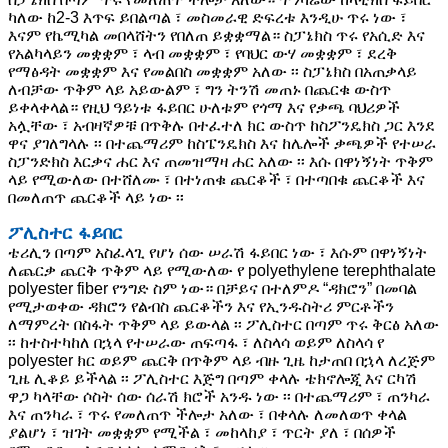
ካለው ከ2-3 እጥፍ ይበልጣል ፣ መስመራዊ ድፍረቱ እንዲሁ ጥሩ ነው ፣
እናም የኬሚካል መበላሸትን የበለጠ ይቋቋማል። ስፓኔክስ ጥሩ የአሲድ እና
የአልካላይን መቋቋም ፣ ላብ መቋቋም ፣ የባህር ውሃ መቋቋም ፣ ደረቅ
የማፅዳት መቋቋም እና የመልበስ መቋቋም አለው ፡፡ ስፓኔክስ በአጠቃላይ
ለብቻው ጥቅም ላይ አይውልም ፣ ግን ትንሽ መጠኑ በጨርቁ ውስጥ
ይቀላቀላል። የዚህ ዓይነቱ ፋይበር ሁለቱም የጎማ እና የቃጫ ባህሪዎች
አሏቸው ፣ አብዛኛዎቹ በጥቅሉ በተፈተለ ክር ውስጥ ከስፖንዴክስ ጋር እንደ
ዋና ያገለግላሉ ፡፡ በተጨማሪም ከስፔንዴክስ እና ከሌሎች ቃጫዎች የተሠራ
ስፓንድክስ እርቃና ሐር እና ጠመዝማዛ ሐር አለው ፡፡ እሱ በዋነኝነት ጥቅም
ላይ የሚውለው በተሸለሙ ፣ በተነጠቁ ጨርቆች ፣ በተጣበቁ ጨርቆች እና
በመለጠጥ ጨርቆች ላይ ነው ፡፡
ፖሊስተር ፋይበር
ቴሪሊን በጣም አስፈላጊ የሆነ ሰው ሠራሽ ፋይበር ነው ፣ እሱም በዋነኝነት
ለጨርቃ ጨርቅ ጥቅም ላይ የሚውለው የ polyethylene terephthalate
polyester fiber የንግድ ስም ነው። በቻይና በተለምዶ “ዳክሮን” በመባል
የሚታወቀው ዳክሮን የልብስ ጨርቆችን እና የኢንዱስትሪ ምርቶችን
ለማምረት በስፋት ጥቅም ላይ ይውላል ፡፡ ፖሊስተር በጣም ጥሩ ቅርፅ አለው
፡፡ ከተስተካከለ በኋላ የተሠራው ጠፍጣፋ ፣ ለስላሳ ወይም ለስላሳ የ
polyester ክር ወይም ጨርቅ በጥቅም ላይ ብዙ ጊዜ ከታጠበ በኋላ ለረጅም
ጊዜ ሊቆይ ይችላል ፡፡ ፖሊስተር እጅግ በጣም ቀላሉ ቴክኖሎጂ እና ርካሽ
ዋጋ ካላቸው ሶስት ሰው ሰራሽ ክሮች አንዱ ነው ፡፡ በተጨማሪም ፣ ጠንካራ
እና ጠንካራ ፣ ጥሩ የመለጠጥ ችሎታ አለው ፣ በቀላሉ ለመለወጥ ቀላል
ያልሆነ ፣ ዝገት መቋቋም የሚችል ፣ መከላከያ ፣ ጥርት ያለ ፣ በሰዎች