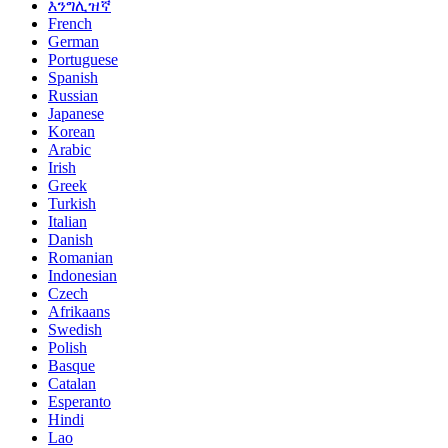
እንግሊዝኛ
French
German
Portuguese
Spanish
Russian
Japanese
Korean
Arabic
Irish
Greek
Turkish
Italian
Danish
Romanian
Indonesian
Czech
Afrikaans
Swedish
Polish
Basque
Catalan
Esperanto
Hindi
Lao